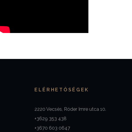
ELÉRHETŐSÉGEK
2220 Vecsés, Róder Imre utca 10.
+3629 353 438
+3670 603 0647