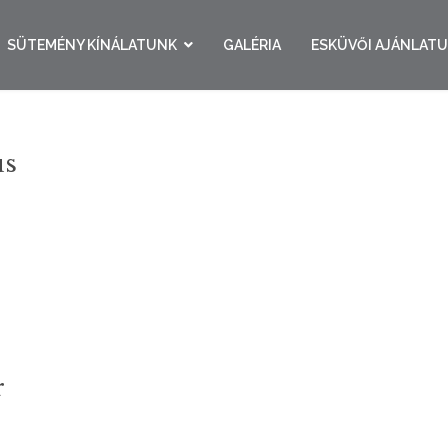
SÜTEMÉNY KÍNÁLATUNK
GALÉRIA
ESKÜVŐI AJÁNLAT
us
r