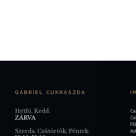
GÁBRIEL CUKRÁSZDA
I
Hétfő, Kedd:
Ca
ZÁRVA
Cé
FE
Szerda, Csütörtök, Péntek:
Ad