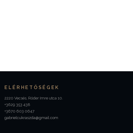
ELÉRHETŐSÉGEK
2220 Vecsés, Róder Imre utca 10.
+3629 353 438
+3670 603 0647
gabrielcukraszda@gmail.com