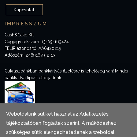
Kapcsolat
IMPRESSZUM
Cash&Cake Kft.
Cégjegyzékszám: 13-09-169424
FELIR azonosító: AA6420215
Adószám: 24891679-2-13
Cukrászdánkban bankkártyás fizetésre is lehetőség van! Minden
bankkártya típust elfogadunk.
Weboldalunk sütiket használ az Adatkezelési
Adatkezelési tájékoztató
tájékoztatóban foglaltak szerint. A működéshez
Cookies tájékoztató
szükséges sütik elengedhetetlenek a weboldal