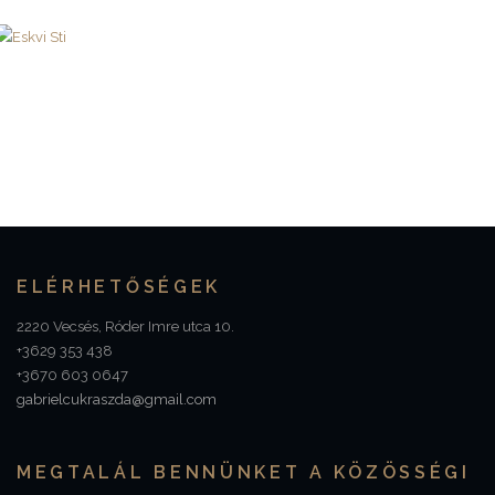
ELÉRHETŐSÉGEK
2220 Vecsés, Róder Imre utca 10.
+3629 353 438
+3670 603 0647
gabrielcukraszda@gmail.com
MEGTALÁL BENNÜNKET A KÖZÖSSÉGI